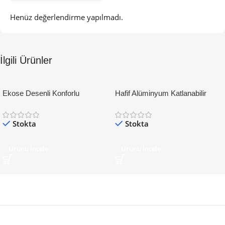
Henüz değerlendirme yapılmadı.
İlgili Ürünler
Ekose Desenli Konforlu
Hafif Alüminyum Katlanabilir
Katlanabilir Manuel Tekerlekli
Manuel Tekerlekli Sandalye
Sandalye
Stokta
Stokta
Ürünü İncele
Ürünü İncele