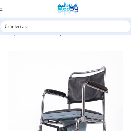
Ana Sayfa
/
Tekerlekli Sandalye