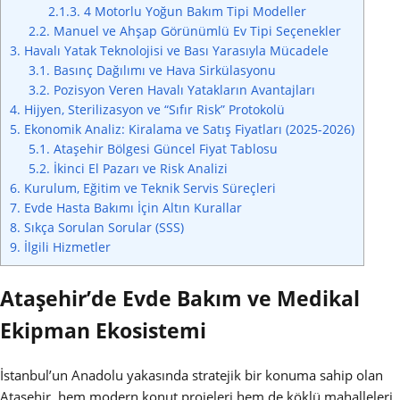
2.1.3.
4 Motorlu Yoğun Bakım Tipi Modeller
2.2.
Manuel ve Ahşap Görünümlü Ev Tipi Seçenekler
3.
Havalı Yatak Teknolojisi ve Bası Yarasıyla Mücadele
3.1.
Basınç Dağılımı ve Hava Sirkülasyonu
3.2.
Pozisyon Veren Havalı Yatakların Avantajları
4.
Hijyen, Sterilizasyon ve “Sıfır Risk” Protokolü
5.
Ekonomik Analiz: Kiralama ve Satış Fiyatları (2025-2026)
5.1.
Ataşehir Bölgesi Güncel Fiyat Tablosu
5.2.
İkinci El Pazarı ve Risk Analizi
6.
Kurulum, Eğitim ve Teknik Servis Süreçleri
7.
Evde Hasta Bakımı İçin Altın Kurallar
8.
Sıkça Sorulan Sorular (SSS)
9.
İlgili Hizmetler
Ataşehir’de Evde Bakım ve Medikal
Ekipman Ekosistemi
İstanbul’un Anadolu yakasında stratejik bir konuma sahip olan
Ataşehir, hem modern konut projeleri hem de köklü mahalleleri