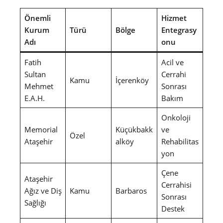
Önemli
Hizmet
Kurum
Türü
Bölge
Entegrasy
Adı
onu
Fatih
Acil ve
Sultan
Cerrahi
Kamu
İçerenköy
Mehmet
Sonrası
E.A.H.
Bakım
Onkoloji
Memorial
Küçükbakk
ve
Özel
Ataşehir
alköy
Rehabilitas
yon
Çene
Ataşehir
Cerrahisi
Ağız ve Diş
Kamu
Barbaros
Sonrası
Sağlığı
Destek