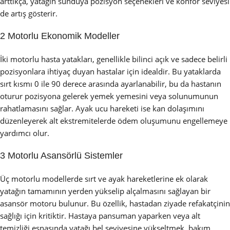
arttıkça, yatağın sunduya pozisyon seçenekleri ve konfor seviyesi
de artış gösterir.
2 Motorlu Ekonomik Modeller
İki motorlu hasta yatakları, genellikle bilinci açık ve sadece belirli
pozisyonlara ihtiyaç duyan hastalar için idealdir. Bu yataklarda
sırt kısmı 0 ile 90 derece arasında ayarlanabilir, bu da hastanın
oturur pozisyona gelerek yemek yemesini veya solunumunun
rahatlamasını sağlar. Ayak ucu hareketi ise kan dolaşımını
düzenleyerek alt ekstremitelerde ödem oluşumunu engellemeye
yardımcı olur.
3 Motorlu Asansörlü Sistemler
Üç motorlu modellerde sırt ve ayak hareketlerine ek olarak
yatağın tamamının yerden yükselip alçalmasını sağlayan bir
asansör motoru bulunur. Bu özellik, hastadan ziyade refakatçinin
sağlığı için kritiktir. Hastaya pansuman yaparken veya alt
temizliği esnasında yatağı bel seviyesine yükseltmek, bakım