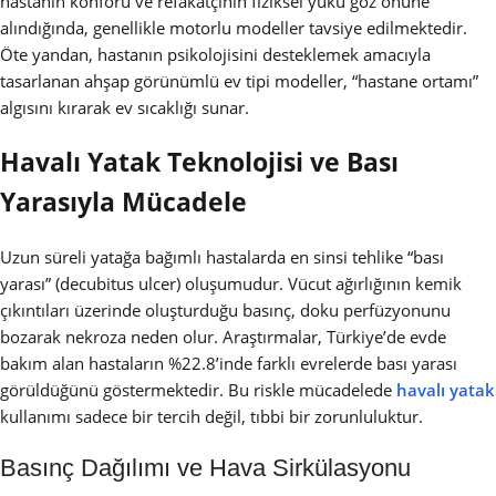
hastanın konforu ve refakatçinin fiziksel yükü göz önüne
alındığında, genellikle motorlu modeller tavsiye edilmektedir.
Öte yandan, hastanın psikolojisini desteklemek amacıyla
tasarlanan ahşap görünümlü ev tipi modeller, “hastane ortamı”
algısını kırarak ev sıcaklığı sunar.
Havalı Yatak Teknolojisi ve Bası
Yarasıyla Mücadele
Uzun süreli yatağa bağımlı hastalarda en sinsi tehlike “bası
yarası” (decubitus ulcer) oluşumudur. Vücut ağırlığının kemik
çıkıntıları üzerinde oluşturduğu basınç, doku perfüzyonunu
bozarak nekroza neden olur. Araştırmalar, Türkiye’de evde
bakım alan hastaların %22.8’inde farklı evrelerde bası yarası
görüldüğünü göstermektedir. Bu riskle mücadelede
havalı yatak
kullanımı sadece bir tercih değil, tıbbi bir zorunluluktur.
Basınç Dağılımı ve Hava Sirkülasyonu