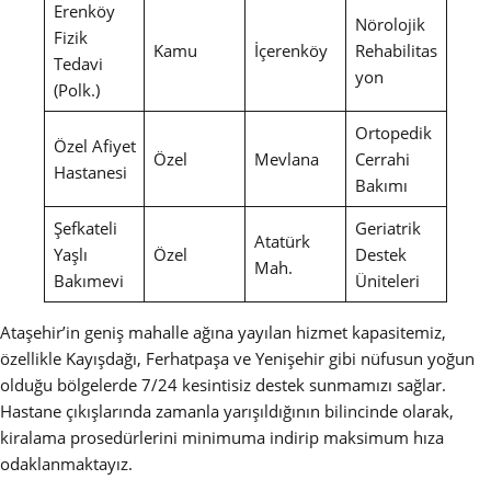
Erenköy
Nörolojik
Fizik
Kamu
İçerenköy
Rehabilitas
Tedavi
yon
(Polk.)
Ortopedik
Özel Afiyet
Özel
Mevlana
Cerrahi
Hastanesi
Bakımı
Şefkateli
Geriatrik
Atatürk
Yaşlı
Özel
Destek
Mah.
Bakımevi
Üniteleri
Ataşehir’in geniş mahalle ağına yayılan hizmet kapasitemiz,
özellikle Kayışdağı, Ferhatpaşa ve Yenişehir gibi nüfusun yoğun
olduğu bölgelerde 7/24 kesintisiz destek sunmamızı sağlar.
Hastane çıkışlarında zamanla yarışıldığının bilincinde olarak,
kiralama prosedürlerini minimuma indirip maksimum hıza
odaklanmaktayız.