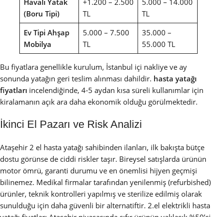
Havalı Yatak
+1.200 – 2.500
5.000 – 14.000
(Boru Tipi)
TL
TL
Ev Tipi Ahşap
5.000 – 7.500
35.000 –
Mobilya
TL
55.000 TL
Bu fiyatlara genellikle kurulum, İstanbul içi nakliye ve ay
sonunda yatağın geri teslim alınması dahildir.
hasta yatağı
fiyatları
incelendiğinde, 4-5 aydan kısa süreli kullanımlar için
kiralamanın açık ara daha ekonomik olduğu görülmektedir.
İkinci El Pazarı ve Risk Analizi
Ataşehir 2 el hasta yatağı sahibinden ilanları, ilk bakışta bütçe
dostu görünse de ciddi riskler taşır. Bireysel satışlarda ürünün
motor ömrü, garanti durumu ve en önemlisi hijyen geçmişi
bilinemez. Medikal firmalar tarafından yenilenmiş (refurbished)
ürünler, teknik kontrolleri yapılmış ve sterilize edilmiş olarak
sunulduğu için daha güvenli bir alternatiftir. 2.el elektrikli hasta