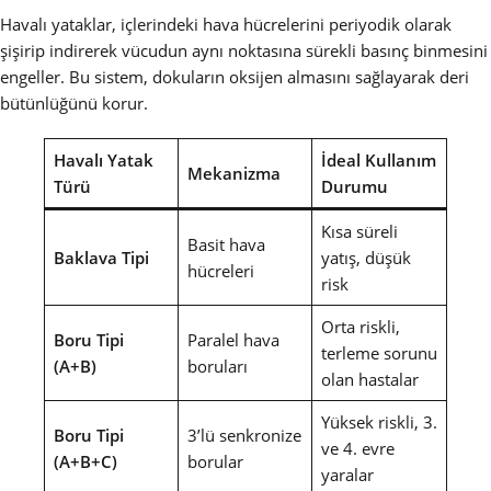
Havalı yataklar, içlerindeki hava hücrelerini periyodik olarak
şişirip indirerek vücudun aynı noktasına sürekli basınç binmesini
engeller. Bu sistem, dokuların oksijen almasını sağlayarak deri
bütünlüğünü korur.
Havalı Yatak
İdeal Kullanım
Mekanizma
Türü
Durumu
Kısa süreli
Basit hava
Baklava Tipi
yatış, düşük
hücreleri
risk
Orta riskli,
Boru Tipi
Paralel hava
terleme sorunu
(A+B)
boruları
olan hastalar
Yüksek riskli, 3.
Boru Tipi
3’lü senkronize
ve 4. evre
(A+B+C)
borular
yaralar