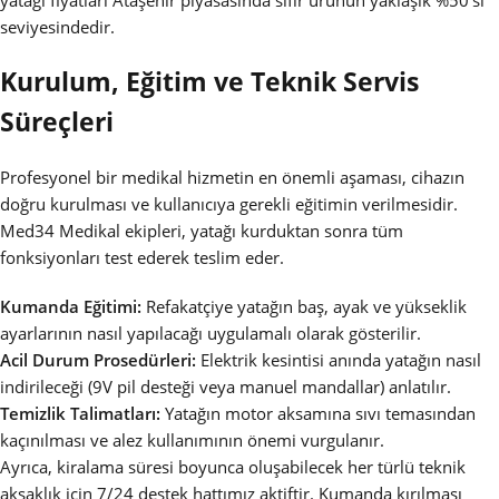
yatağı fiyatları Ataşehir piyasasında sıfır ürünün yaklaşık %50’si
seviyesindedir.
Kurulum, Eğitim ve Teknik Servis
Süreçleri
Profesyonel bir medikal hizmetin en önemli aşaması, cihazın
doğru kurulması ve kullanıcıya gerekli eğitimin verilmesidir.
Med34 Medikal ekipleri, yatağı kurduktan sonra tüm
fonksiyonları test ederek teslim eder.
Kumanda Eğitimi:
Refakatçiye yatağın baş, ayak ve yükseklik
ayarlarının nasıl yapılacağı uygulamalı olarak gösterilir.
Acil Durum Prosedürleri:
Elektrik kesintisi anında yatağın nasıl
indirileceği (9V pil desteği veya manuel mandallar) anlatılır.
Temizlik Talimatları:
Yatağın motor aksamına sıvı temasından
kaçınılması ve alez kullanımının önemi vurgulanır.
Ayrıca, kiralama süresi boyunca oluşabilecek her türlü teknik
aksaklık için 7/24 destek hattımız aktiftir. Kumanda kırılması