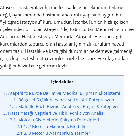
Ataşehir hasta yatağı hizmetleri sadece bir ekipman tedariği
değil, aynı zamanda hastanın anatomik yapısına uygun bir
“iyileşme istasyonu” kurulumudur. İstanbul’un en hızlı gelişen
ilçelerinden biri olan Ataşehir’de, Fatih Sultan Mehmet Eğitim ve
Araştırma Hastanesi veya Memorial Ataşehir Hastanesi gibi
kurumlardan taburcu olan hastalar için hızlı kurulum hayati
önem taşır. Hastalık ve kaza gibi durumlar beklemeye gelmediği
için, ekspres teslimat çözümlerimizle hastanız eve ulaşmadan
yatağını hazır hale getirmekteyiz.
İçindekiler
1.
Ataşehir’de Evde Bakım ve Medikal Ekipman Ekosistemi
1.1.
Bölgesel Sağlık Altyapısı ve Lojistik Entegrasyon
1.2.
Mahalle Bazlı Hizmet Analizi ve Erişim Stratejileri
2.
Hasta Yatağı Çeşitleri ve Tıbbi Fonksiyon Analizi
2.1.
Motorlu Sistemlerin Çalışma Prensipleri
2.1.1.
2 Motorlu Ekonomik Modeller
2.1.2.
3 Motorlu Asansörlü Sistemler