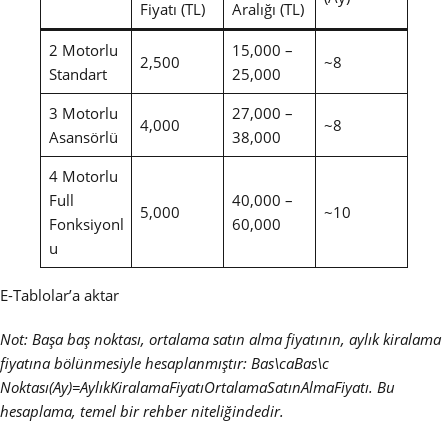
Fiyatı (TL)
Aralığı (TL)
2 Motorlu
15,000 –
2,500
~8
Standart
25,000
3 Motorlu
27,000 –
4,000
~8
Asansörlü
38,000
4 Motorlu
Full
40,000 –
5,000
~10
Fonksiyonl
60,000
u
E-Tablolar’a aktar
Not: Başa baş noktası, ortalama satın alma fiyatının, aylık kiralama
fiyatına bölünmesiyle hesaplanmıştır: Bas\c​aBas\c​
Noktası(Ay)=AylıkKiralamaFiyatıOrtalamaSatınAlmaFiyatı​. Bu
hesaplama, temel bir rehber niteliğindedir.