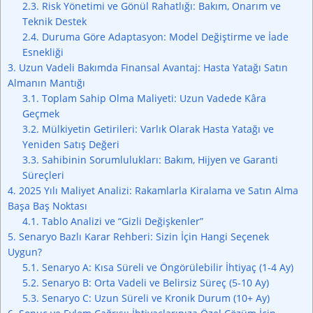
2.3.
Risk Yönetimi ve Gönül Rahatlığı: Bakım, Onarım ve
Teknik Destek
2.4.
Duruma Göre Adaptasyon: Model Değiştirme ve İade
Esnekliği
3.
Uzun Vadeli Bakımda Finansal Avantaj: Hasta Yatağı Satın
Almanın Mantığı
3.1.
Toplam Sahip Olma Maliyeti: Uzun Vadede Kâra
Geçmek
3.2.
Mülkiyetin Getirileri: Varlık Olarak Hasta Yatağı ve
Yeniden Satış Değeri
3.3.
Sahibinin Sorumlulukları: Bakım, Hijyen ve Garanti
Süreçleri
4.
2025 Yılı Maliyet Analizi: Rakamlarla Kiralama ve Satın Alma
Başa Baş Noktası
4.1.
Tablo Analizi ve “Gizli Değişkenler”
5.
Senaryo Bazlı Karar Rehberi: Sizin İçin Hangi Seçenek
Uygun?
5.1.
Senaryo A: Kısa Süreli ve Öngörülebilir İhtiyaç (1-4 Ay)
5.2.
Senaryo B: Orta Vadeli ve Belirsiz Süreç (5-10 Ay)
5.3.
Senaryo C: Uzun Süreli ve Kronik Durum (10+ Ay)