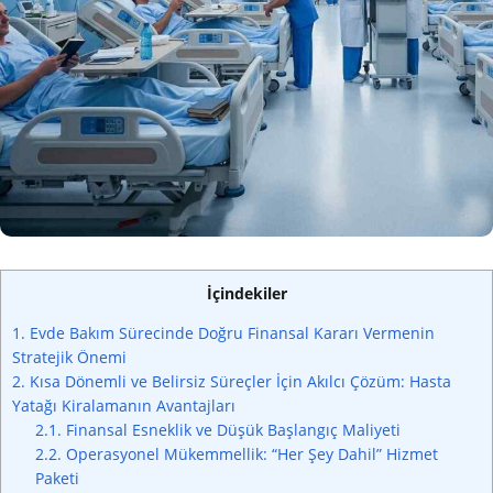
İçindekiler
1.
Evde Bakım Sürecinde Doğru Finansal Kararı Vermenin
Stratejik Önemi
2.
Kısa Dönemli ve Belirsiz Süreçler İçin Akılcı Çözüm: Hasta
Yatağı Kiralamanın Avantajları
2.1.
Finansal Esneklik ve Düşük Başlangıç Maliyeti
2.2.
Operasyonel Mükemmellik: “Her Şey Dahil” Hizmet
Paketi