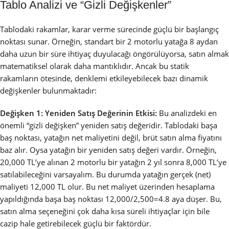
Tablo Analizi ve “Gizli Değişkenler”
Tablodaki rakamlar, karar verme sürecinde güçlü bir başlangıç
noktası sunar. Örneğin, standart bir 2 motorlu yatağa 8 aydan
daha uzun bir süre ihtiyaç duyulacağı öngörülüyorsa, satın almak
matematiksel olarak daha mantıklıdır. Ancak bu statik
rakamların ötesinde, denklemi etkileyebilecek bazı dinamik
değişkenler bulunmaktadır:
Değişken 1: Yeniden Satış Değerinin Etkisi:
Bu analizdeki en
önemli “gizli değişken” yeniden satış değeridir. Tablodaki başa
baş noktası, yatağın net maliyetini değil, brüt satın alma fiyatını
baz alır. Oysa yatağın bir yeniden satış değeri vardır. Örneğin,
20,000 TL’ye alınan 2 motorlu bir yatağın 2 yıl sonra 8,000 TL’ye
satılabileceğini varsayalım. Bu durumda yatağın gerçek (net)
maliyeti 12,000 TL olur. Bu net maliyet üzerinden hesaplama
yapıldığında başa baş noktası 12,000/2,500=4.8 aya düşer. Bu,
satın alma seçeneğini çok daha kısa süreli ihtiyaçlar için bile
cazip hale getirebilecek güçlü bir faktördür.