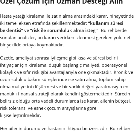
Özel Çözüm İçin Uzman Desteği Alın
Hasta yatağı kiralama ile satın alma arasındaki karar, nihayetinde
iki temel eksen etrafında şekillenmektedir:
“kullanım süresi
beklentisi”
ve
“risk ile sorumluluk alma isteği”
. Bu rehberde
sunulan analizler, bu kararı verirken izlenmesi gereken yolu net
bir şekilde ortaya koymaktadır.
Özetle, ameliyat sonrası iyileşme gibi kısa ve süresi belirli
ihtiyaçlar için kiralama; düşük başlangıç maliyeti, operasyonel
kolaylık ve sıfır risk gibi avantajlarıyla öne çıkmaktadır. Kronik ve
uzun soluklu bakım süreçlerinde ise satın alma; toplam sahip
olma maliyetini düşürmesi ve bir varlık değeri yaratmasıyla en
mantıklı finansal strateji olarak kendini göstermektedir. Sürecin
belirsiz olduğu orta vadeli durumlarda ise karar, ailenin bütçesi,
risk toleransı ve esnek çözüm arayışlarına göre
kişiselleştirilmelidir.
Her ailenin durumu ve hastanın ihtiyacı benzersizdir. Bu rehber