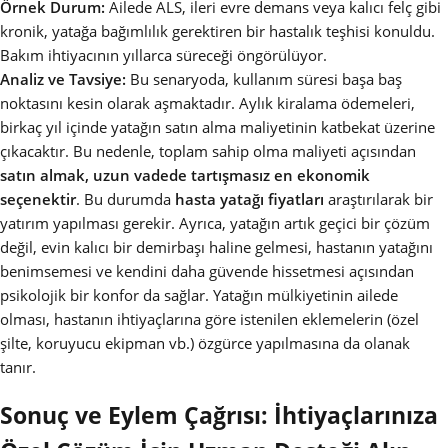
Örnek Durum:
Ailede ALS, ileri evre demans veya kalıcı felç gibi
kronik, yatağa bağımlılık gerektiren bir hastalık teşhisi konuldu.
Bakım ihtiyacının yıllarca süreceği öngörülüyor.
Analiz ve Tavsiye:
Bu senaryoda, kullanım süresi başa baş
noktasını kesin olarak aşmaktadır. Aylık kiralama ödemeleri,
birkaç yıl içinde yatağın satın alma maliyetinin katbekat üzerine
çıkacaktır. Bu nedenle, toplam sahip olma maliyeti açısından
satın almak, uzun vadede tartışmasız en ekonomik
seçenektir
. Bu durumda
hasta yatağı fiyatları
araştırılarak bir
yatırım yapılması gerekir. Ayrıca, yatağın artık geçici bir çözüm
değil, evin kalıcı bir demirbaşı haline gelmesi, hastanın yatağını
benimsemesi ve kendini daha güvende hissetmesi açısından
psikolojik bir konfor da sağlar. Yatağın mülkiyetinin ailede
olması, hastanın ihtiyaçlarına göre istenilen eklemelerin (özel
şilte, koruyucu ekipman vb.) özgürce yapılmasına da olanak
tanır.
Sonuç ve Eylem Çağrısı: İhtiyaçlarınıza