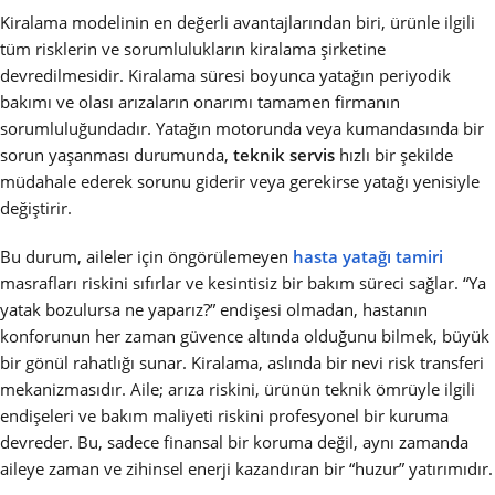
Kiralama modelinin en değerli avantajlarından biri, ürünle ilgili
tüm risklerin ve sorumlulukların kiralama şirketine
devredilmesidir. Kiralama süresi boyunca yatağın periyodik
bakımı ve olası arızaların onarımı tamamen firmanın
sorumluluğundadır. Yatağın motorunda veya kumandasında bir
sorun yaşanması durumunda,
teknik servis
hızlı bir şekilde
müdahale ederek sorunu giderir veya gerekirse yatağı yenisiyle
değiştirir.
Bu durum, aileler için öngörülemeyen
hasta yatağı tamiri
masrafları riskini sıfırlar ve kesintisiz bir bakım süreci sağlar. “Ya
yatak bozulursa ne yaparız?” endişesi olmadan, hastanın
konforunun her zaman güvence altında olduğunu bilmek, büyük
bir gönül rahatlığı sunar. Kiralama, aslında bir nevi risk transferi
mekanizmasıdır. Aile; arıza riskini, ürünün teknik ömrüyle ilgili
endişeleri ve bakım maliyeti riskini profesyonel bir kuruma
devreder. Bu, sadece finansal bir koruma değil, aynı zamanda
aileye zaman ve zihinsel enerji kazandıran bir “huzur” yatırımıdır.