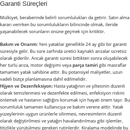
Garanti Süreçleri
Mülkiyet, beraberinde belirli sorumlulukları da getirir. Satın alma
kararı verirken bu sorumlulukların bilincinde olmak, ileride
yaşanabilecek sorunların önüne geçmek için kritiktir.
Bakım ve Onarım:
Yeni yataklar genellikle 24 ay gibi bir garanti
süresiyle gelir. Bu süre zarfında üretici kaynaklı arızalar ücretsiz
olarak giderilir. Ancak garanti süresi bittikten sonra oluşabilecek
her türlü arıza, motor değişimi veya
parça tamiri
gibi masraflar
tamamen yatak sahibine aittir. Bu potansiyel maliyetler, uzun
vadeli bütçe planlamasına dahil edilmelidir.
Hijyen ve Dezenfeksiyon:
Hasta yatağının ve şiltesinin düzenli
olarak temizlenmesi ve dezenfekte edilmesi, enfeksiyon riskini
önlemek ve hastanın sağlığını korumak için hayati önem taşır. Bu
sorumluluk tamamen kullanıcıya ve bakım verene aittir. Yatak
yüzeylerinin uygun ürünlerle silinmesi, nevresimlerin düzenli
olarak değiştirilmesi ve yatağın havalandırılması gibi işlemler,
titizlikle yürütülmesi gereken rutinlerdir. Kiralama modelinde bu