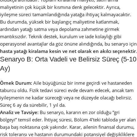
maliyetinin çok küçük bir kısmına denk gelecektir. Ayrıca,
iyileşme süreci tamamlandığında yatağa ihtiyaç kalmayacaktır.
Bu durumda, yüksek bir başlangıç maliyetine katlanmak,
ardından yatağı satma veya depolama zahmetine girmek
mantıksızdır. Teknik destek, kurulum ve iade kolaylığı gibi
operasyonel avantajlar da göz önüne alındığında, bu senaryo için
hasta yatağı kiralama kesin ve net olarak en akılcı seçenektir
.
Senaryo B: Orta Vadeli ve Belirsiz Süreç (5-10
Ay)
Örnek Durum:
Aile büyüğünüz bir inme geçirdi ve hastaneden
taburcu oldu. Fizik tedavi süreci evde devam edecek, ancak tam
iyileşmenin ne kadar süreceği veya ne düzeyde olacağı belirsiz.
Süreç 6 ay da sürebilir, 1 yıl da.
Analiz ve Tavsiye:
Bu senaryo, kararın en zor olduğu “gri
bölgeyi” temsil eder. İhtiyaç süresi, Bölüm 4’teki tabloda yer alan
başa baş noktasına çok yakındır. Karar, ailenin finansal durumu,
risk toleransı ve hastanın durumundaki potansiyel değişikliklere