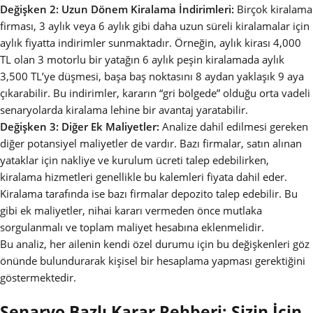
Değişken 2: Uzun Dönem Kiralama İndirimleri:
Birçok kiralama
firması, 3 aylık veya 6 aylık gibi daha uzun süreli kiralamalar için
aylık fiyatta indirimler sunmaktadır. Örneğin, aylık kirası 4,000
TL olan 3 motorlu bir yatağın 6 aylık peşin kiralamada aylık
3,500 TL’ye düşmesi, başa baş noktasını 8 aydan yaklaşık 9 aya
çıkarabilir. Bu indirimler, kararın “gri bölgede” olduğu orta vadeli
senaryolarda kiralama lehine bir avantaj yaratabilir.
Değişken 3: Diğer Ek Maliyetler:
Analize dahil edilmesi gereken
diğer potansiyel maliyetler de vardır. Bazı firmalar, satın alınan
yataklar için nakliye ve kurulum ücreti talep edebilirken,
kiralama hizmetleri genellikle bu kalemleri fiyata dahil eder.
Kiralama tarafında ise bazı firmalar depozito talep edebilir. Bu
gibi ek maliyetler, nihai kararı vermeden önce mutlaka
sorgulanmalı ve toplam maliyet hesabına eklenmelidir.
Bu analiz, her ailenin kendi özel durumu için bu değişkenleri göz
önünde bulundurarak kişisel bir hesaplama yapması gerektiğini
göstermektedir.
Senaryo Bazlı Karar Rehberi: Sizin İçin