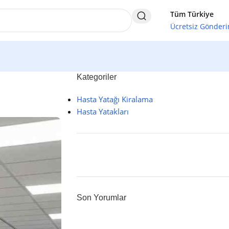
Tüm Türkiye
Ücretsiz Gönder
Kategoriler
Hasta Yatağı Kiralama
Hasta Yatakları
MED34 MEDİKAL
İstanbul'un Medikal Ürün
Son Yorumlar
Tedarikçisi