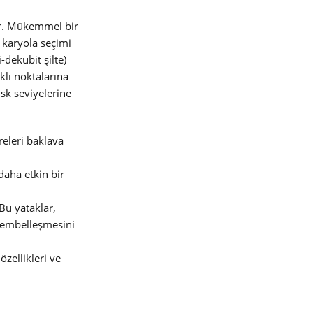
dır. Mükemmel bir
, karyola seçimi
-dekübit şilte)
klı noktalarına
isk seviyelerine
eleri baklava
daha etkin bir
Bu yataklar,
 tembelleşmesini
özellikleri ve