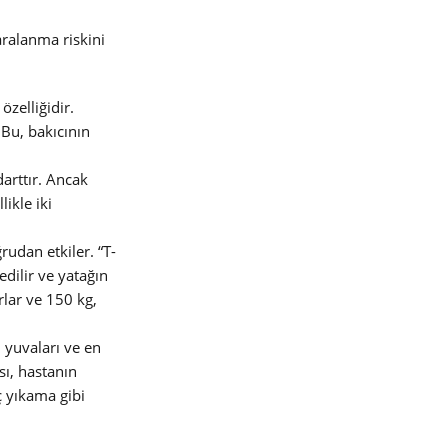
aralanma riskini
zelliğidir.
 Bu, bakıcının
darttır. Ancak
ikle iki
udan etkiler. “T-
edilir ve yatağın
rlar ve 150 kg,
 yuvaları ve en
sı, hastanın
ç yıkama gibi