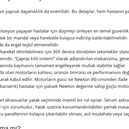
ve yapısal dayanıklılık da önemlidir. Bu detaylar, hem hastanın y
jitasyon yaşayan hastalar için düşmeyi önleyen en temel güvenlik ö
k bir mandal veya hareketle kolayca indirilip kaldırılabilmelidir.
nda da engel teşkil etmemelidir.
hareket ettirilebilmesi için 360 derece dönebilen tekerlekler stan
midir. “Çapraz kilit sistemi” olarak adlandırılan mekanizma, genell
ırasında kaymasını tamamen engelleyerek mutlak stabilite sağlar.
albi olan motorların kalitesi, ürünün ömrünü ve performansını doğr
larak kabul edilir. Motorların gücü ise Newton (N) cinsinden ifade 
u (bariatrik) hastalar için yüksek Newton değerine sahip güçlü moto
rt aksesuarlar yatak seçiminde önemli bir rol oynar. Serum askısı
ar için zorunludur. Yatak üzerine konumlandırılabilen yemek masa
cu panellerinin kolayca çıkarılabilir olması, acil müdahale veya sa
lama mı?