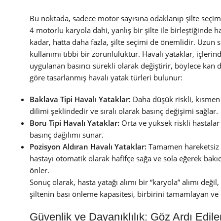
Bu noktada, sadece motor sayısına odaklanıp şilte seçimi
4 motorlu karyola dahi, yanlış bir şilte ile birleştiğinde 
kadar, hatta daha fazla, şilte seçimi de önemlidir. Uzun sür
kullanımı tıbbi bir zorunluluktur. Havalı yataklar, içleri
uygulanan basıncı sürekli olarak değiştirir, böylece kan 
göre tasarlanmış havalı yatak türleri bulunur:
Baklava Tipi Havalı Yataklar:
Daha düşük riskli, kısmen
dilimi şeklindedir ve sıralı olarak basınç değişimi sağlar.
Boru Tipi Havalı Yataklar:
Orta ve yüksek riskli hastalar
basınç dağılımı sunar.
Pozisyon Aldıran Havalı Yataklar:
Tamamen hareketsiz ve 
hastayı otomatik olarak hafifçe sağa ve sola eğerek bak
önler.
Sonuç olarak, hasta yatağı alımı bir “karyola” alımı değil
şiltenin bası önleme kapasitesi, birbirini tamamlayan ve
Güvenlik ve Dayanıklılık: Göz Ardı Edi