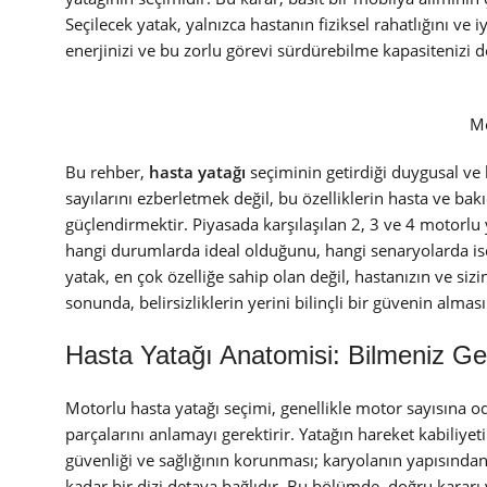
Seçilecek yatak, yalnızca hastanın fiziksel rahatlığını ve 
enerjinizi ve bu zorlu görevi sürdürebilme kapasitenizi de
Mo
Bu rehber,
hasta yatağı
seçiminin getirdiği duygusal ve l
sayılarını ezberletmek değil, bu özelliklerin hasta ve bakı
güçlendirmektir. Piyasada karşılaşılan 2, 3 ve 4 motorlu 
hangi durumlarda ideal olduğunu, hangi senaryolarda ise y
yatak, en çok özelliğe sahip olan değil, hastanızın ve siz
sonunda, belirsizliklerin yerini bilinçli bir güvenin alma
Hasta Yatağı Anatomisi: Bilmeniz G
Motorlu hasta yatağı seçimi, genellikle motor sayısına oda
parçalarını anlamayı gerektirir. Yatağın hareket kabiliye
güvenliği ve sağlığının korunması; karyolanın yapısından
kadar bir dizi detaya bağlıdır. Bu bölümde, doğru kararı 