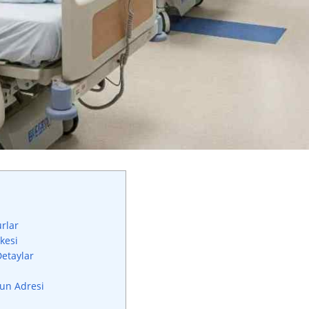
rlar
ikesi
Detaylar
run Adresi
i