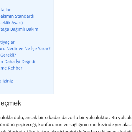
tajlar
Bakımın Standardı
eklik Ayarı)
atağa Bağımlı Bakım
tiyaçlar
ı: Nedir ve Ne İşe Yarar?
Gerekli?
n Daha İyi Değildir
eçme Rehberi
liziniz
 Seçmek
lukla dolu, ancak bir o kadar da zorlu bir yolculuktur. Bu yolcu
ölümünü geçireceği, konforunun ve sağlığının merkezinde yer alac
 çok ötesinde, tüm bakım ekosistemini doğrudan etkileyen stratejik