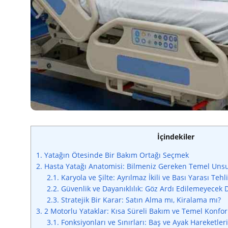
İçindekiler
1.
Yatağın Ötesinde Bir Bakım Ortağı Seçmek
2.
Hasta Yatağı Anatomisi: Bilmeniz Gereken Temel Unsu
2.1.
Karyola ve Şilte: Ayrılmaz İkili ve Bası Yarası Tehl
2.2.
Güvenlik ve Dayanıklılık: Göz Ardı Edilemeyecek 
2.3.
Stratejik Bir Karar: Satın Alma mı, Kiralama mı?
3.
2 Motorlu Yataklar: Kısa Süreli Bakım ve Temel Konfo
3.1.
Fonksiyonları ve Sınırları: Baş ve Ayak Hareketler