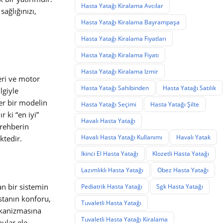
Hasta Yatağı Kiralama Avcılar
sağlığınızı,
Hasta Yatağı Kiralama Bayrampaşa
Hasta Yatağı Kiralama Fiyatları
Hasta Yatağı Kiralama Fiyatı
Hasta Yatağı Kiralama Izmir
leri ve motor
Hasta Yatağı Sahibinden
Hasta Yatağı Satılık
lgiyle
er bir modelin
Hasta Yatağı Seçimi
Hasta Yatağı Şilte
 ki “en iyi”
Havalı Hasta Yatağı
 rehberin
Havalı Hasta Yatağı Kullanımı
Havalı Yatak
ktedir.
Ikinci El Hasta Yatağı
Klozetli Hasta Yatağı
Lazımlıklı Hasta Yatağı
Obez Hasta Yatağı
an bir sistemin
Pediatrik Hasta Yatağı
Sgk Hasta Yatağı
astanın konforu,
Tuvaletli Hasta Yatağı
mekanizmasına
Tuvaletli Hasta Yatağı Kiralama
nular ele