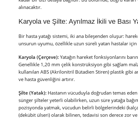
alınacaktır.
Karyola ve Şilte: Ayrılmaz İkili ve Bası Y
Bir hasta yatağı sistemi, iki ana bileşenden oluşur: hareke
unsurun uyumu, özellikle uzun süreli yatan hastalar için
Karyola (Çerçeve):
Yatağın hareket fonksiyonlarını barınd
Genellikle 1,20 mm çelik konstrüksiyon gibi sağlam malz
kullanılan ABS (Akrilonitril Bütadien Stiren) plastik gibi 
ve hasta güvenliğini artırır.
Şilte (Yatak):
Hastanın vücuduyla doğrudan temas eden ve
sünger şilteler yeterli olabilirken, uzun süre yatağa bağı
pozisyonda yatmak, vücudun belirli bölgelerindeki (kalça
(dekübit ülseri) olarak bilinen, tedavisi son derece zor v