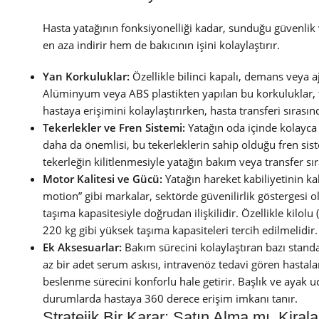
Hasta yatağının fonksiyonelliği kadar, sunduğu güvenlik 
en aza indirir hem de bakıcının işini kolaylaştırır.
Yan Korkuluklar:
Özellikle bilinci kapalı, demans veya a
Alüminyum veya ABS plastikten yapılan bu korkuluklar, te
hastaya erişimini kolaylaştırırken, hasta transferi sırası
Tekerlekler ve Fren Sistemi:
Yatağın oda içinde kolayca 
daha da önemlisi, bu tekerleklerin sahip olduğu fren siste
tekerleğin kilitlenmesiyle yatağın bakım veya transfer s
Motor Kalitesi ve Gücü:
Yatağın hareket kabiliyetinin k
motion” gibi markalar, sektörde güvenilirlik göstergesi o
taşıma kapasitesiyle doğrudan ilişkilidir. Özellikle kilol
220 kg gibi yüksek taşıma kapasiteleri tercih edilmelidir.
Ek Aksesuarlar:
Bakım sürecini kolaylaştıran bazı standa
az bir adet serum askısı, intravenöz tedavi gören hastal
beslenme sürecini konforlu hale getirir. Başlık ve ayak u
durumlarda hastaya 360 derece erişim imkanı tanır.
Stratejik Bir Karar: Satın Alma mı, Kira