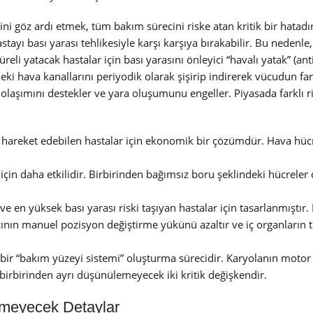
ni göz ardı etmek, tüm bakım sürecini riske atan kritik bir hata
hastayı bası yarası tehlikesiyle karşı karşıya bırakabilir. Bu nedenle
eli yatacak hastalar için bası yarasını önleyici “havalı yatak” (anti
ndeki hava kanallarını periyodik olarak şişirip indirerek vücudun far
dolaşımını destekler ve yara oluşumunu engeller. Piyasada farklı r
 hareket edebilen hastalar için ekonomik bir çözümdür. Hava hücr
 için daha etkilidir. Birbirinden bağımsız boru şeklindeki hücreler 
en yüksek bası yarası riski taşıyan hastalar için tasarlanmıştır. 
ıcının manuel pozisyon değiştirme yükünü azaltır ve iç organların
, bir “bakım yüzeyi sistemi” oluşturma sürecidir. Karyolanın motor 
 birbirinden ayrı düşünülemeyecek iki kritik değişkendir.
lemeyecek Detaylar