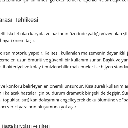
arası Tehlikesi
tli iskelet olan karyola ve hastanın üzerinde yattığı yüzey olan şilt
 hayati önem taşır.
ıran motorlu yapıdır. Kalitesi, kullanılan malzemenin dayanıklılığ
emeler, uzun ömürlü ve güvenli bir kullanım sunar. Başlık ve ya
antibakteriyel ve kolay temizlenebilir malzemeler ise hijyen standar
 konforu belirleyen en önemli unsurdur. Kısa süreli kullanımlar 
mlı kalacak hastalar için bu durum dramatik bir şekilde değişir. Sür
, topuklar, sırt) kan dolaşımını engelleyerek doku ölümüne ve “ba
e acı verici yaraların oluşumuna yol açar.
Hasta karyolası ve şiltesi