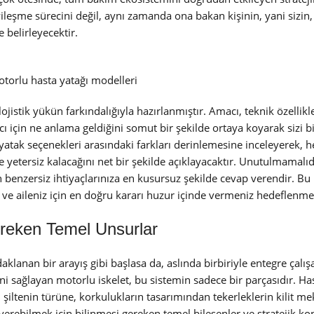
iyileşme sürecini değil, aynı zamanda ona bakan kişinin, yani sizin, 
 belirleyecektir.
torlu hasta yatağı modelleri
ojistik yükün farkındalığıyla hazırlanmıştır. Amacı, teknik özellik
cı için ne anlama geldiğini somut bir şekilde ortaya koyarak sizi bi
yatak seçenekleri arasındaki farkları derinlemesine inceleyerek, h
etersiz kalacağını net bir şekilde açıklayacaktır. Unutulmamalıdır
in benzersiz ihtiyaçlarınıza en kusursuz şekilde cevap verendir. Bu
sı ve aileniz için en doğru kararı huzur içinde vermeniz hedeflenme
ereken Temel Unsurlar
klanan bir arayış gibi başlasa da, aslında birbiriyle entegre çalış
tini sağlayan motorlu iskelet, bu sistemin sadece bir parçasıdır. H
 şiltenin türüne, korkulukların tasarımından tekerleklerin kilit 
verebilmek için bilinmesi gereken temel bileşenler ve stratejik ko