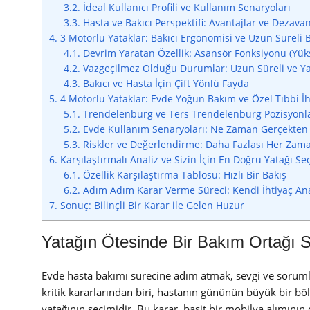
3.2.
İdeal Kullanıcı Profili ve Kullanım Senaryoları
3.3.
Hasta ve Bakıcı Perspektifi: Avantajlar ve Dezavan
4.
3 Motorlu Yataklar: Bakıcı Ergonomisi ve Uzun Süreli 
4.1.
Devrim Yaratan Özellik: Asansör Fonksiyonu (Yüks
4.2.
Vazgeçilmez Olduğu Durumlar: Uzun Süreli ve Y
4.3.
Bakıcı ve Hasta İçin Çift Yönlü Fayda
5.
4 Motorlu Yataklar: Evde Yoğun Bakım ve Özel Tıbbi İh
5.1.
Trendelenburg ve Ters Trendelenburg Pozisyonlar
5.2.
Evde Kullanım Senaryoları: Ne Zaman Gerçekten 
5.3.
Riskler ve Değerlendirme: Daha Fazlası Her Zama
6.
Karşılaştırmalı Analiz ve Sizin İçin En Doğru Yatağı S
6.1.
Özellik Karşılaştırma Tablosu: Hızlı Bir Bakış
6.2.
Adım Adım Karar Verme Süreci: Kendi İhtiyaç Ana
7.
Sonuç: Bilinçli Bir Karar ile Gelen Huzur
Yatağın Ötesinde Bir Bakım Ortağı
Evde hasta bakımı sürecine adım atmak, sevgi ve sorumlu
kritik kararlarından biri, hastanın gününün büyük bir b
yatağının seçimidir. Bu karar, basit bir mobilya alımının